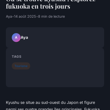
fukuoka en trois jours
Aya
•
14 août 2025
•
8 min de lecture
Aya
A
TAGS
Tourisme
Kyushu se situe au sud-ouest du Japon et figure
parmi ses quatre grandes îles principales. Fukuoka,