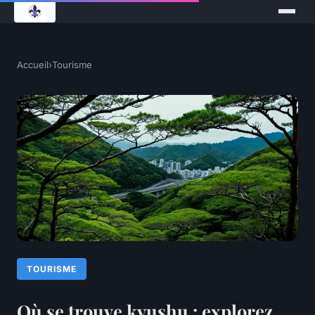
Accueil
›
Tourisme
TOURISME
Où se trouve kyushu : explorez