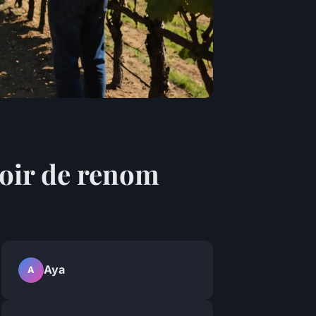
roir de renom
Aya
A