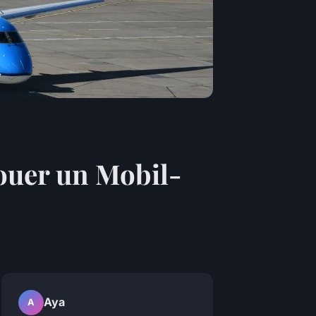
ouer un Mobil-
Aya
A