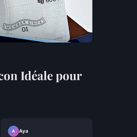
con Idéale pour
Aya
A