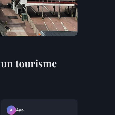
r un tourisme
Aya
A