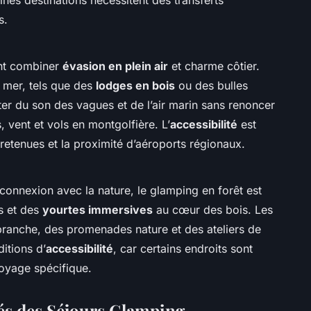
s.
ent combiner
évasion en plein air
et charme côtier.
mer, tels que des
lodges en bois
ou des bulles
ter du son des vagues et de l’air marin sans renoncer
s, vent et vols en montgolfière. L’
accessibilité
est
tretenues et la proximité d’aéroports régionaux.
 connexion avec la nature, le glamping en forêt est
s et des
yourtes immersives
au cœur des bois. Les
ranche, des promenades nature et des ateliers de
itions d’
accessibilité
, car certains endroits sont
voyage spécifique.
s des Séjours Glamping