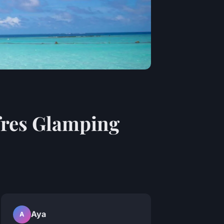
ffres Glamping
Aya
A