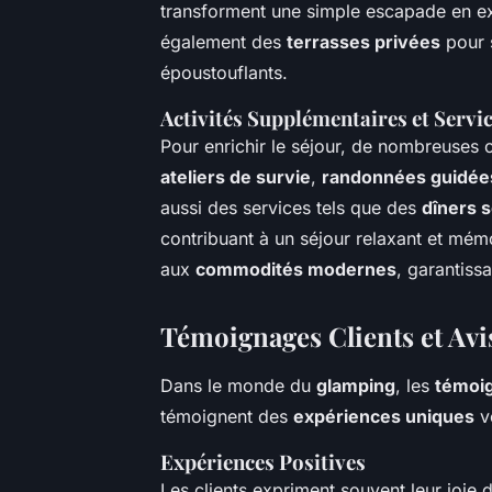
transforment une simple escapade en ex
également des
terrasses privées
pour 
époustouflants.
Activités Supplémentaires et Servic
Pour enrichir le séjour, de nombreuses 
ateliers de survie
,
randonnées guidée
aussi des services tels que des
dîners s
contribuant à un séjour relaxant et mémo
aux
commodités modernes
, garantiss
Témoignages Clients et Avi
Dans le monde du
glamping
, les
témoig
témoignent des
expériences uniques
vé
Expériences Positives
Les clients expriment souvent leur joie d