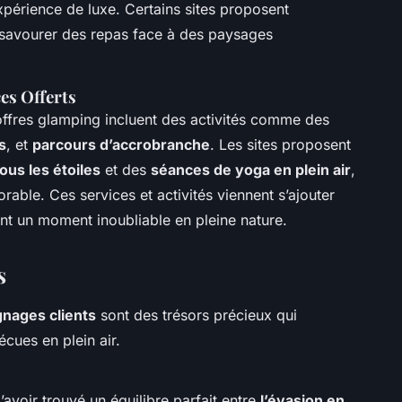
périence de luxe. Certains sites proposent
savourer des repas face à des paysages
es Offerts
offres glamping incluent des activités comme des
s
, et
parcours d’accrobranche
. Les sites proposent
ous les étoiles
et des
séances de yoga en plein air
,
rable. Ces services et activités viennent s’ajouter
ant un moment inoubliable en pleine nature.
s
nages clients
sont des trésors précieux qui
cues en plein air.
’avoir trouvé un équilibre parfait entre
l’évasion en